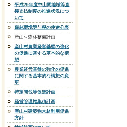
平成29年度中山間地域等直
接支払制度の推進状況につ
いて
森林環境譲与税の使途公表
産山村森林整備計画
産山村農業経営基盤の強化
の促進に関する基本的な構
想
農業経営基盤の強化の促進
に関する基本的な構想の変
更
特定間伐等促進計画
経営管理権集積計画
産山村建築物木材利用促進
方針