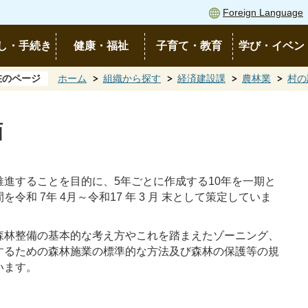
Foreign Language
し・手続き
健康・福祉
子育て・教育
学び・イベン
在のページ
ホーム
組織から探す
経済建設課
農林業
村の
画
進することを目的に、5年ごとに作成する10年を一期と
和 7年 4月～令和17 年 3 月 末として策定していま
森林整備の基本的な考え方やこれを踏まえたゾーニング、
するための森林施業の標準的な方法及び森林の保護等の規
います。