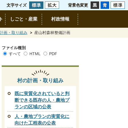
文字サイズ
背景色変更
ト
しごと・産業
村政情報
計画・取り組み
産山村森林整備計画
ファイル種別
すべて
HTML
PDF
村の計画・取り組み
既に実質化されていると判
断できる既存の人・農地プ
ランの区域の公表
人・農地プランの実質化に
向けた工程表の公表