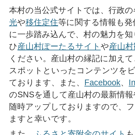
本村の当公式サイトでは、行政の
光
や
移住定住
等に関する情報も発
に一歩踏み込んで、村の魅力を知
ひ
産山村ぽーたるサイト
や
産山村
ください。産山村の縁記に加えて
スポットといったコンテンツを
ております、また、
Facebook
、
I
のSNSを通して産山村の最新情
随時アップしておりますので、フ
ますと幸いです。
また、
ふるさと寄附金のサイト
も