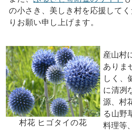
の小さき、美しき村を応援してく
りお願い申し上げます。
産山村
ありま
しく、
に清冽
源、村
る山野
村花 ヒゴタイの花
料理等