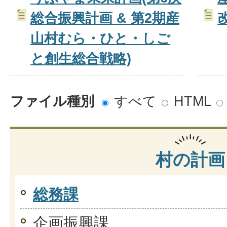
総合振興計画 & 第2期産
山村むら・ひと・しご
と創生総合戦略)
ファイル種別
すべて
HTML
村の計画
総務課
企画振興課