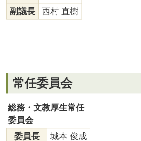
副議長
西村 直樹
常任委員会
総務・文教厚生常任
委員会
委員長
城本 俊成