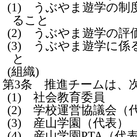
(1)
うぶやま遊学の制
ること
(2)
うぶやま遊学の評
(3)
うぶやま遊学に係
と
(組織)
第3条
推進チームは、
(1)
社会教育委員
(2)
学校運営協議会（
(3)
産山学園（代表）
(4)
産山学園PTA（代