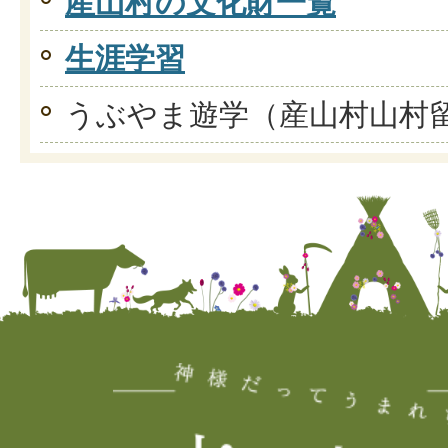
産山村の文化財一覧
生涯学習
うぶやま遊学（産山村山村