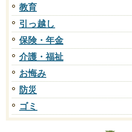
教育
引っ越し
保険・年金
介護・福祉
お悔み
防災
ゴミ