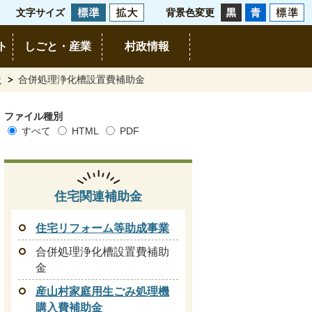
文字サイズ
背景色変更
ト
しごと・産業
村政情報
金
合併処理浄化槽設置費補助金
ファイル種別
すべて
HTML
PDF
住宅関連補助金
住宅リフォーム等助成事業
合併処理浄化槽設置費補助
金
産山村家庭用生ごみ処理機
購入費補助金