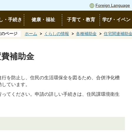
Foreign Language
し・手続き
健康・福祉
子育て・教育
学び・イベン
在のページ
ホーム
くらしの情報
各種補助金
住宅関連補助
置費補助金
進行を防止し、住民の生活環保全を図るため、合併浄化槽
助しています。
行ってください。申請の詳しい手続きは、住民課環境衛生