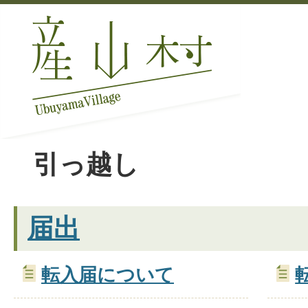
引っ越し
届出
転入届について