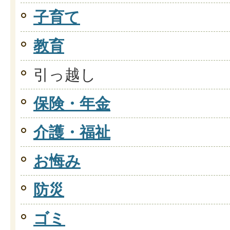
子育て
教育
引っ越し
保険・年金
介護・福祉
お悔み
防災
ゴミ