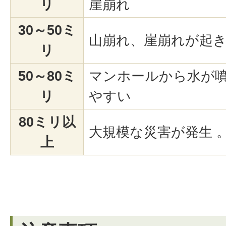
リ
崖崩れ
30～50ミ
山崩れ、崖崩れが起
リ
50～80ミ
マンホールから水が噴
リ
やすい
80ミリ以
大規模な災害が発生 
上