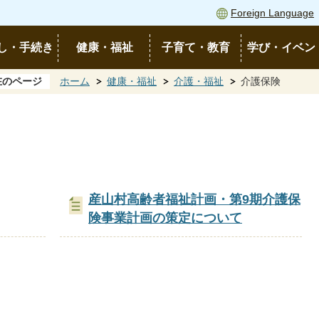
Foreign Language
し・手続き
健康・福祉
子育て・教育
学び・イベン
在のページ
ホーム
健康・福祉
介護・福祉
介護保険
産山村高齢者福祉計画・第9期介護保
険事業計画の策定について