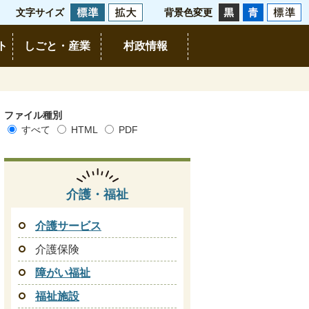
文字サイズ
背景色変更
ト
しごと・産業
村政情報
ファイル種別
すべて
HTML
PDF
介護・福祉
介護サービス
介護保険
障がい福祉
福祉施設