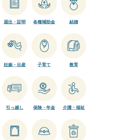
届出・証明
各種補助金
結婚
妊娠・出産
子育て
教育
引っ越し
保険・年金
介護・福祉