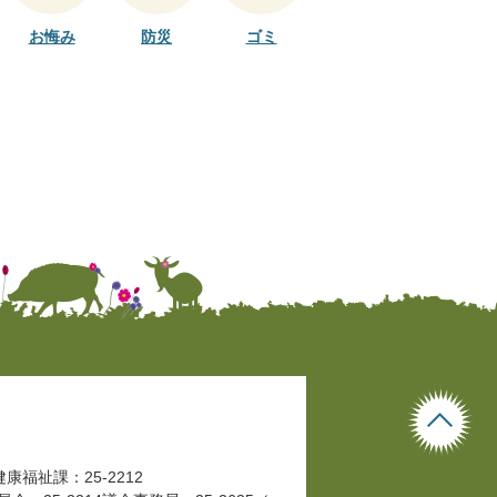
お悔み
防災
ゴミ
健康福祉課：25-2212